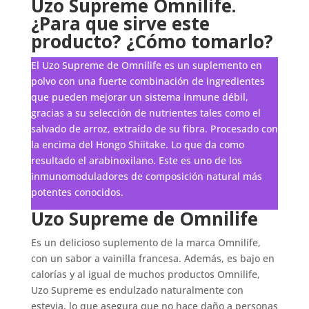
Uzo Supreme Omnilife.
¿Para que sirve este
producto? ¿Cómo tomarlo?
El Uzo Supreme de Omnilife es un suplemento en
polvo con una fuerte combinación de ingredientes
que pueden mejorar un sistema inmune débil,
gracias a su selección de nutrientes tales como el
salvado de arroz, extraído de su fibra. Procesado con
la encima del Hongo Shiitake. Lo que da como
resultado el arabinoxilano. Este es uno de los
inmunomoduladores de composición natural más
potentes conocidos.
Uzo Supreme de Omnilife
Es un delicioso suplemento de la marca Omnilife,
con un sabor a vainilla francesa. Además, es bajo en
calorías y al igual de muchos productos Omnilife,
Uzo Supreme es endulzado naturalmente con
estevia, lo que asegura que no hace daño a personas