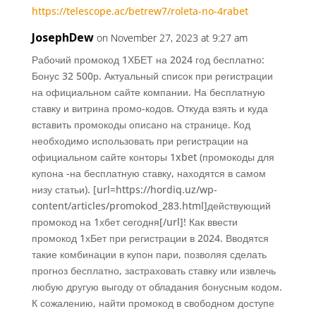
https://telescope.ac/betrew7/roleta-no-4rabet
JosephDew
on November 27, 2023 at 9:27 am
Рабочий промокод 1ХБЕТ на 2024 год бесплатно:
Бонус 32 500р. Актуальный список при регистрации
на официальном сайте компании. На бесплатную
ставку и витрина промо-кодов. Откуда взять и куда
вставить промокоды описано на странице. Код
необходимо использовать при регистрации на
официальном сайте конторы 1xbet (промокоды для
купона -на бесплатную ставку, находятся в самом
низу статьи). [url=https://hordiq.uz/wp-
content/articles/promokod_283.html]действующий
промокод на 1хбет сегодня[/url]! Как ввести
промокод 1хБет при регистрации в 2024. Вводятся
такие комбинации в купон пари, позволяя сделать
прогноз бесплатно, застраховать ставку или извлечь
любую другую выгоду от обладания бонусным кодом.
К сожалению, найти промокод в свободном доступе