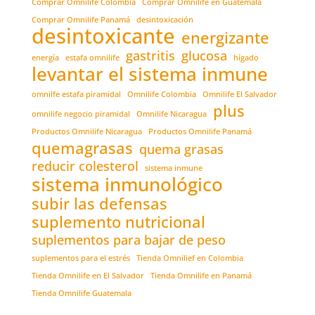
Comprar Omnilife Colombia
Comprar Omnilife en Guatemala
Comprar Omnilife Panamá
desintoxicación
desintoxicante
energizante
gastritis
glucosa
energía
estafa omnilife
hígado
levantar el sistema inmune
omnilfe estafa piramidal
Omnilife Colombia
Omnilife El Salvador
plus
omnilife negocio piramidal
Omnilife Nicaragua
Productos Omnilife Nicaragua
Productos Omnilife Panamá
quemagrasas
quema grasas
reducir colesterol
sistema inmune
sistema inmunológico
subir las defensas
suplemento nutricional
suplementos para bajar de peso
suplementos para el estrés
Tienda Omnilief en Colombia
Tienda Omnilife en El Salvador
Tienda Omnilife en Panamá
Tienda Omnilife Guatemala