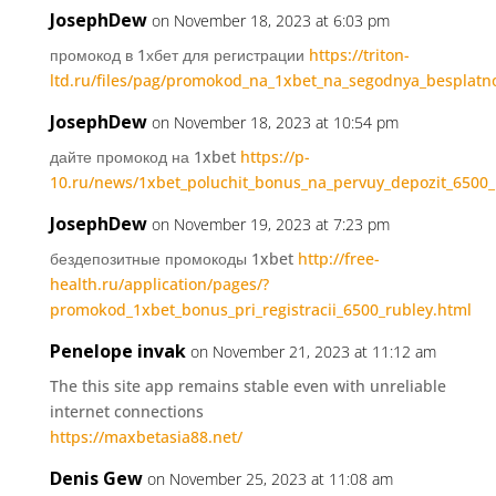
JosephDew
on November 18, 2023 at 6:03 pm
промокод в 1хбет для регистрации
https://triton-
ltd.ru/files/pag/promokod_na_1xbet_na_segodnya_besplatn
JosephDew
on November 18, 2023 at 10:54 pm
дайте промокод на 1xbet
https://p-
10.ru/news/1xbet_poluchit_bonus_na_pervuy_depozit_6500_
JosephDew
on November 19, 2023 at 7:23 pm
бездепозитные промокоды 1xbet
http://free-
health.ru/application/pages/?
promokod_1xbet_bonus_pri_registracii_6500_rubley.html
Penelope invak
on November 21, 2023 at 11:12 am
The this site app remains stable even with unreliable
internet connections
https://maxbetasia88.net/
Denis Gew
on November 25, 2023 at 11:08 am