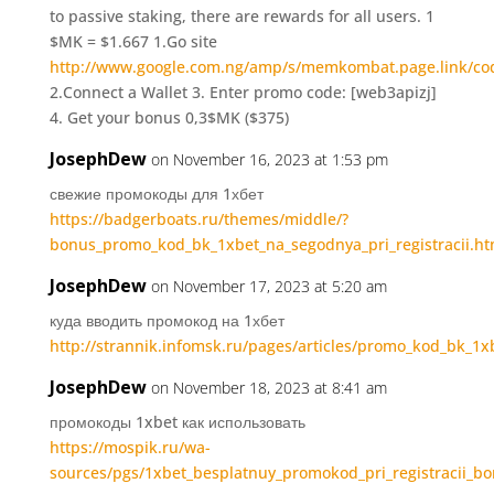
to passive staking, there are rewards for all users. 1
$MK = $1.667 1.Go site
http://www.google.com.ng/amp/s/memkombat.page.link/co
2.Connect a Wallet 3. Enter promo code: [web3apizj]
4. Get your bonus 0,3$MK ($375)
JosephDew
on November 16, 2023 at 1:53 pm
свежие промокоды для 1хбет
https://badgerboats.ru/themes/middle/?
bonus_promo_kod_bk_1xbet_na_segodnya_pri_registracii.ht
JosephDew
on November 17, 2023 at 5:20 am
куда вводить промокод на 1хбет
http://strannik.infomsk.ru/pages/articles/promo_kod_bk_1x
JosephDew
on November 18, 2023 at 8:41 am
промокоды 1xbet как использовать
https://mospik.ru/wa-
sources/pgs/1xbet_besplatnuy_promokod_pri_registracii_b