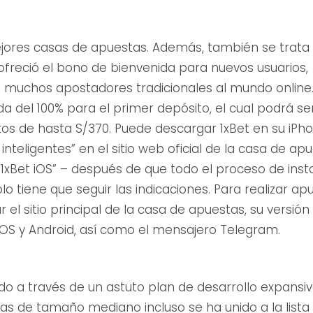
ejores casas de apuestas. Además, también se trata 
ofreció el bono de bienvenida para nuevos usuarios,
a muchos apostadores tradicionales al mundo online.
a del 100% para el primer depósito, el cual podrá se
tos de hasta S/370. Puede descargar 1xBet en su iPh
nteligentes” en el sitio web oficial de la casa de apu
r 1xBet iOS” – después de que todo el proceso de inst
o tiene que seguir las indicaciones. Para realizar ap
r el sitio principal de la casa de apuestas, su versión 
 iOS y Android, así como el mensajero Telegram.
ido a través de un astuto plan de desarrollo expansiv
 de tamaño mediano incluso se ha unido a la lista 