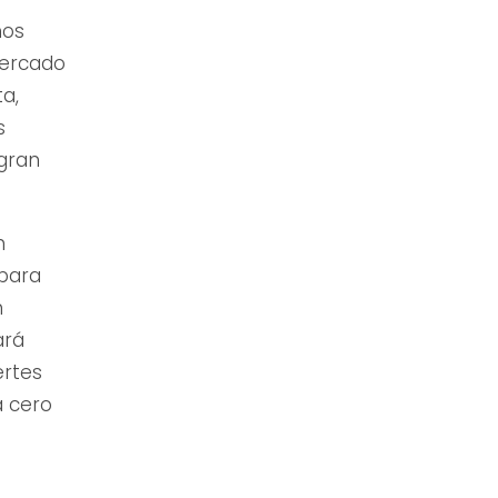
mos
mercado
ta,
s
 gran
n
 para
n
ará
ertes
a cero