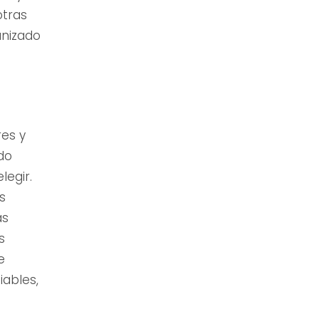
otras
anizado
es y
ndo
legir.
s
ás
s
e
iables,