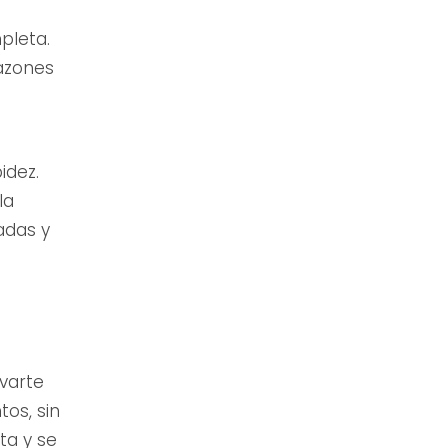
pleta.
razones
idez.
la
adas y
varte
os, sin
ta y se