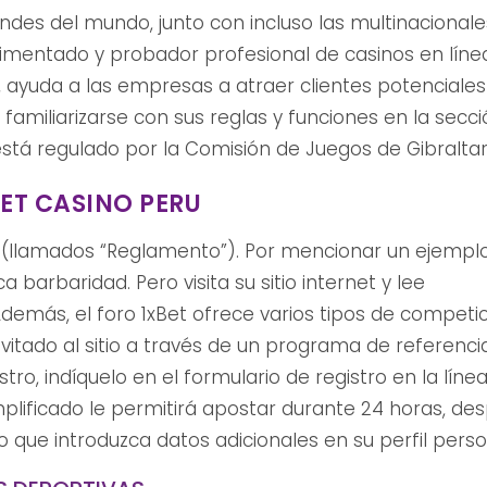
es del mundo, junto con incluso las multinacionale
rimentado y probador profesional de casinos en líne
, ayuda a las empresas a atraer clientes potenciales
 familiarizarse con sus reglas y funciones en la secc
 está regulado por la Comisión de Juegos de Gibraltar
BET CASINO PERU
s (llamados “Reglamento”). Por mencionar un ejempl
barbaridad. Pero visita su sitio internet y lee
demás, el foro 1xBet ofrece varios tipos de competi
vitado al sitio a través de un programa de referenci
ro, indíquelo en el formulario de registro en la líne
mplificado le permitirá apostar durante 24 horas, de
o que introduzca datos adicionales en su perfil perso