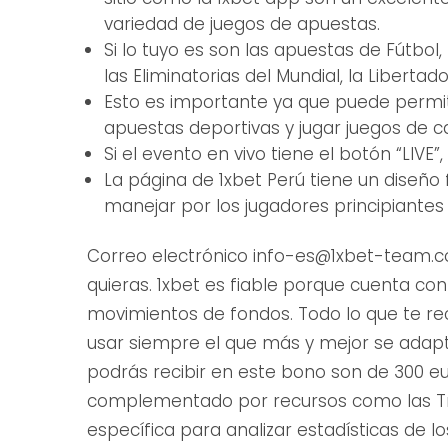
variedad de juegos de apuestas.
Si lo tuyo es son las apuestas de Fútbol
las Eliminatorias del Mundial, la Libert
Esto es importante ya que puede permitir
apuestas deportivas y jugar juegos de ca
Si el evento en vivo tiene el botón “LIVE”
La página de 1xbet Perú tiene un diseño 
manejar por los jugadores principiantes
Correo electrónico info-es@1xbet-team.c
quieras. 1xbet es fiable porque cuenta con
movimientos de fondos. Todo lo que te r
usar siempre el que más y mejor se adap
podrás recibir en este bono son de 300 eu
complementado por recursos como las Tra
específica para analizar estadísticas de l