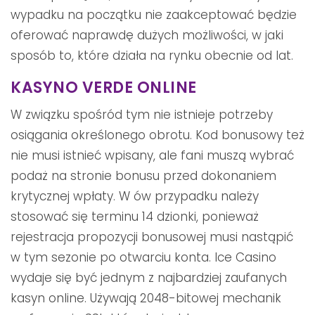
wypadku na początku nie zaakceptować będzie
oferować naprawdę dużych możliwości, w jaki
sposób to, które działa na rynku obecnie od lat.
KASYNO VERDE ONLINE
W związku spośród tym nie istnieje potrzeby
osiągania określonego obrotu. Kod bonusowy też
nie musi istnieć wpisany, ale fani muszą wybrać
podaż na stronie bonusu przed dokonaniem
krytycznej wpłaty. W ów przypadku należy
stosować się terminu 14 dzionki, ponieważ
rejestracja propozycji bonusowej musi nastąpić
w tym sezonie po otwarciu konta. Ice Casino
wydaje się być jednym z najbardziej zaufanych
kasyn online. Używają 2048-bitowej mechanik