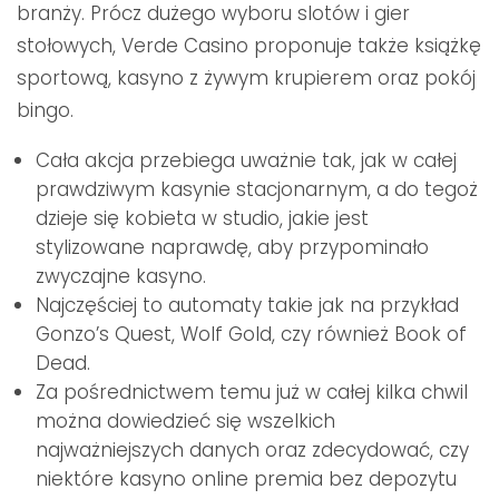
branży. Prócz dużego wyboru slotów i gier
stołowych, Verde Casino proponuje także książkę
sportową, kasyno z żywym krupierem oraz pokój
bingo.
Cała akcja przebiega uważnie tak, jak w całej
prawdziwym kasynie stacjonarnym, a do tegoż
dzieje się kobieta w studio, jakie jest
stylizowane naprawdę, aby przypominało
zwyczajne kasyno.
Najczęściej to automaty takie jak na przykład
Gonzo’s Quest, Wolf Gold, czy również Book of
Dead.
Za pośrednictwem temu już w całej kilka chwil
można dowiedzieć się wszelkich
najważniejszych danych oraz zdecydować, czy
niektóre kasyno online premia bez depozytu