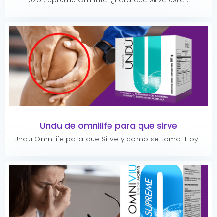
Uzo Supreme Omnilife. ¿Para que sirve este...
Undu de omnilife para que sirve
Undu Omnilife para que Sirve y como se toma. Hoy...