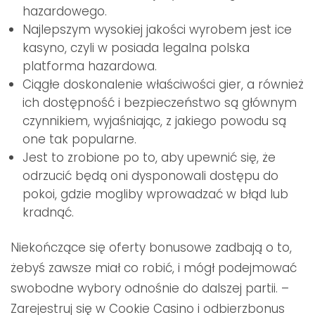
hazardowego.
Najlepszym wysokiej jakości wyrobem jest ice
kasyno, czyli w posiada legalna polska
platforma hazardowa.
Ciągłe doskonalenie właściwości gier, a również
ich dostępność i bezpieczeństwo są głównym
czynnikiem, wyjaśniając, z jakiego powodu są
one tak popularne.
Jest to zrobione po to, aby upewnić się, że
odrzucić będą oni dysponowali dostępu do
pokoi, gdzie mogliby wprowadzać w błąd lub
kradnąć.
Niekończące się oferty bonusowe zadbają o to,
żebyś zawsze miał co robić, i mógł podejmować
swobodne wybory odnośnie do dalszej partii. –
Zarejestruj się w Cookie Casino i odbierzbonus