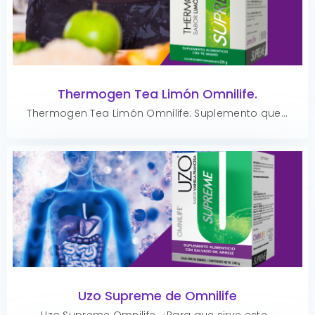
Thermogen Tea Limón Omnilife.
Thermogen Tea Limón Omnilife: Suplemento que...
Uzo Supreme de Omnilife