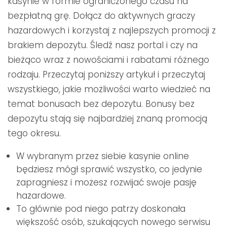
kasynie w formie ograniczonego czasu na
bezpłatną grę. Dołącz do aktywnych graczy
hazardowych i korzystaj z najlepszych promocji z
brakiem depozytu. Śledź nasz portal i czy na
bieżąco wraz z nowościami i rabatami różnego
rodzaju. Przeczytaj poniższy artykuł i przeczytaj
wszystkiego, jakie możliwości warto wiedzieć na
temat bonusach bez depozytu. Bonusy bez
depozytu stają się najbardziej znaną promocją
tego okresu.
W wybranym przez siebie kasynie online
będziesz mógł sprawić wszystko, co jedynie
zapragniesz i możesz rozwijać swoje pasję
hazardowe.
To głównie pod niego patrzy doskonała
większość osób, szukających nowego serwisu