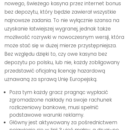
nowego, świeżego kasyna przez internet bonus
bez depozytu, który będzie zawierał wszystkie
najnowsze zadania. To nie wyłącznie szansa na
uzyskanie łatwiejszej wygranej, jednak także
możliwość rozrywki w nowoczesnym wersji, która
może stać się w dużej mierze przystępniejsza.
Bez względu dzięki to, czy owe kasyna bez
depozytu po polsku, lub nie, każdy zobligowany
przedstawić oficjalną licencję hazardową
uznawaną za sprawą Unię Europejską.
Poza tym każdy gracz pragnąc wypłacić
zgromadzone nakłady na swoje rachunek
rozliczeniowy bankowe, musi spełnić
podstawowe warunki reklamy.
Główny jest aktywowany za pośrednictwem