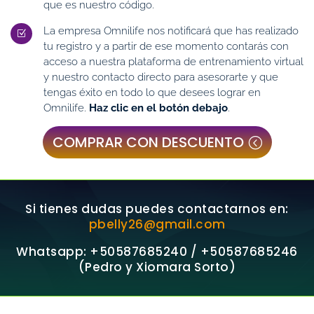
que es nuestro código.
La empresa Omnilife nos notificará que has realizado
Z
tu registro y a partir de ese momento contarás con
acceso a nuestra plataforma de entrenamiento virtual
y nuestro contacto directo para asesorarte y que
tengas éxito en todo lo que desees lograr en
Omnilife.
Haz clic en el botón debajo
.
COMPRAR CON DESCUENTO
Si tienes dudas puedes contactarnos en:
pbelly26@gmail.com
Whatsapp: +50587685240 / +50587685246
(Pedro y Xiomara Sorto)