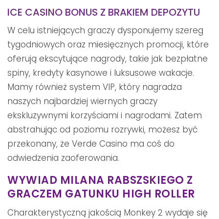
ICE CASINO BONUS Z BRAKIEM DEPOZYTU
W celu istniejących graczy dysponujemy szereg
tygodniowych oraz miesięcznych promocji, które
oferują ekscytujące nagrody, takie jak bezpłatne
spiny, kredyty kasynowe i luksusowe wakacje.
Mamy również system VIP, który nagradza
naszych najbardziej wiernych graczy
ekskluzywnymi korzyściami i nagrodami. Zatem
abstrahując od poziomu rozrywki, możesz być
przekonany, że Verde Casino ma coś do
odwiedzenia zaoferowania.
WYWIAD MILANA RABSZSKIEGO Z
GRACZEM GATUNKU HIGH ROLLER
Charakterystyczną jakością Monkey 2 wydaje się