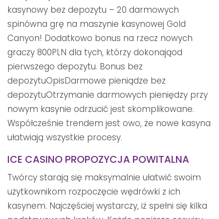
kasynowy bez depozytu – 20 darmowych
spinówna grę na maszynie kasynowej Gold
Canyon! Dodatkowo bonus na rzecz nowych
graczy 800PLN dla tych, którzy dokonająod
pierwszego depozytu. Bonus bez
depozytuOpisDarmowe pieniądze bez
depozytuOtrzymanie darmowych pieniędzy przy
nowym kasynie odrzucić jest skomplikowane.
Współcześnie trendem jest owo, że nowe kasyna
ułatwiają wszystkie procesy.
ICE CASINO PROPOZYCJA POWITALNA
Twórcy starają się maksymalnie ułatwić swoim
użytkownikom rozpoczęcie wędrówki z ich
kasynem. Najczęściej wystarczy, iż spełni się kilka